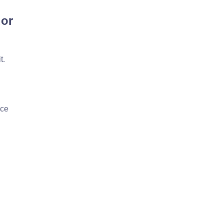
dor
t.
sce